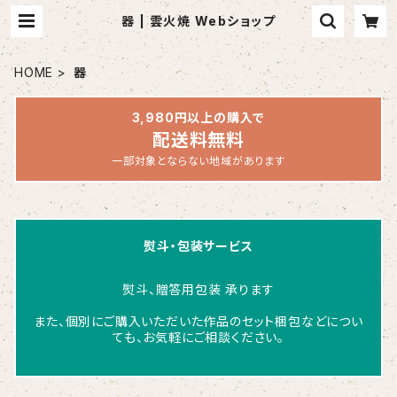
器 | 雲火焼 Webショップ
HOME
器
3,980円以上の購入で
配送料無料
一部対象とならない地域があります
熨斗・包装サービス
熨斗、贈答用包装 承ります
また、個別にご購入いただいた作品のセット梱包などについ
ても、お気軽にご相談ください。