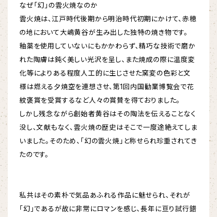
なぜ「幻」の雲火焼なのか
雲火焼は、江戸時代後期から明治時代初期にかけて、赤穂
の地において大嶋黄谷が生み出した独特の焼き物です。
釉薬を使用していないにもかかわらず、精巧な技術で磨か
れた陶膚は鈍く美しい光沢を呈し、また焼成の際に温度変
化等によりある程度人工的に生じさせた窯変の色彩と文
様は燃える夕焼空を連想させ、第1回内国勧業博覧会で花
紋褒賞を受賞するなど人々の賞賛を得ておりました。
しかし残念ながら創始者黄谷はその陶法を伝えることなく
没し、文献もなく、雲火焼の歴史はそこで一度途絶えてしま
いました。そのため、「幻の雲火焼」と称せられ珍重されてき
たのです。
私共はその素朴で気品あふれる作品に魅せられ、それが
「幻」であるが故に非常にロマンを感じ、長年に亘り試行錯