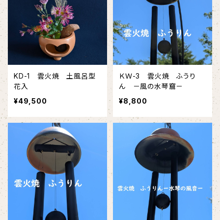
KD-1 雲火焼 土風呂型
ＫＷ-3 雲火焼 ふうり
花入
ん －風の水琴窟－
¥49,500
¥8,800