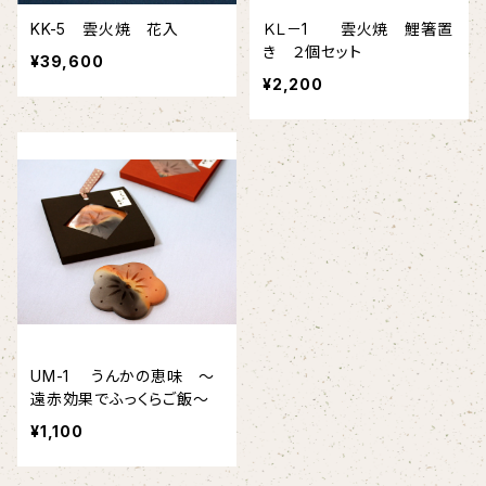
KK-5 雲火焼 花入
ＫＬ－1 雲火焼 鯉箸置
き ２個セット
¥39,600
¥2,200
UM-1 うんかの恵味 ～
遠赤効果でふっくらご飯～
¥1,100