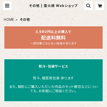
その他 | 雲火焼 Webショップ
HOME
その他
3,980円以上の購入で
配送料無料
一部対象とならない地域があります
熨斗・包装サービス
熨斗、贈答用包装 承ります
また、個別にご購入いただいた作品のセット梱包などについ
ても、お気軽にご相談ください。