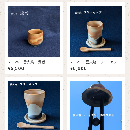
YF-25 雲火焼 湯呑
YF-29 雲火焼 フリーカッ
プ
¥5,500
¥6,600