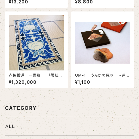
¥13,200
¥8,800
赤穂緞通 一畳敷 『蟹牡丹
UM-1 うんかの恵味 ～遠赤
文・縁二重雷文』
効果でふっくらご飯～
¥1,320,000
¥1,100
CATEGORY
ＡＬＬ