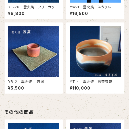
YF-28 雲火焼 フリーカッ
YW-1 雲火焼 ふうりん －
プ
風の水琴窟－
¥8,800
¥16,500
YR-2 雲火焼 蓋置
YT-4 雲火焼 抹茶茶碗
¥5,500
¥110,000
その他の商品