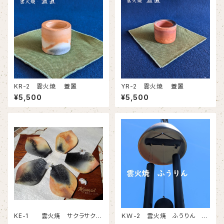
KR-2 雲火焼 蓋置
YR-2 雲火焼 蓋置
¥5,500
¥5,500
KE-1 雲火焼 サクラサク
ＫＷ-2 雲火焼 ふうりん －
銘々皿5枚セット
風の水琴窟－