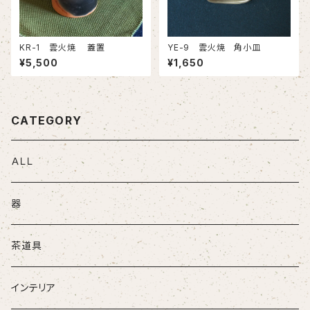
KR-1 雲火焼 蓋置
YE-9 雲火焼 角小皿
¥5,500
¥1,650
CATEGORY
ＡＬＬ
器
茶道具
インテリア