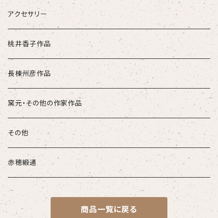
アクセサリ－
桃井香子作品
長棟州彦作品
窯元・その他の作家作品
その他
赤穂緞通
商品一覧に戻る