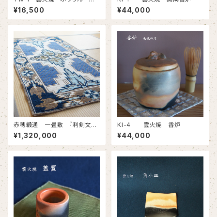
風の水琴窟－
¥16,500
¥44,000
赤穂緞通 一畳敷 『利剣文・
KI-4 雲火焼 香炉
縁矢羽文』
¥1,320,000
¥44,000