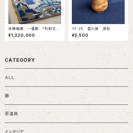
赤穂緞通 一畳敷 『利剣文・
YF-25 雲火焼 湯呑
縁矢羽文』
¥1,320,000
¥5,500
CATEGORY
ＡＬＬ
器
茶道具
インテリア