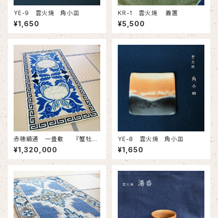
YE-9 雲火焼 角小皿
KR-1 雲火焼 蓋置
¥1,650
¥5,500
赤穂緞通 一畳敷 『蟹牡丹
YE-8 雲火焼 角小皿
文・縁二重雷文』
¥1,320,000
¥1,650