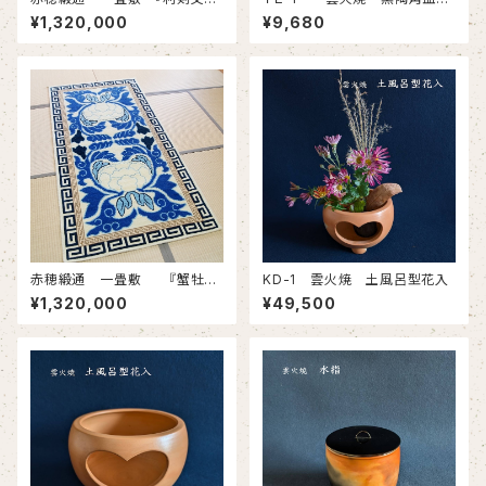
縁矢羽文』
３枚セット
¥1,320,000
¥9,680
赤穂緞通 一畳敷 『蟹牡丹
KD-1 雲火焼 土風呂型花入
文・縁二重雷文』
¥1,320,000
¥49,500