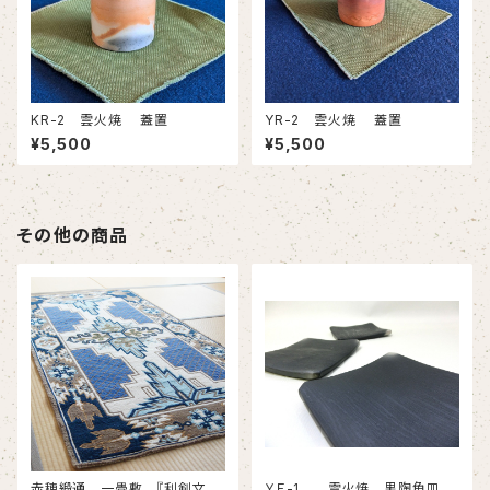
KR-2 雲火焼 蓋置
YR-2 雲火焼 蓋置
¥5,500
¥5,500
その他の商品
赤穂緞通 一畳敷 『利剣文・
ＹＥ-1 雲火焼 黒陶角皿