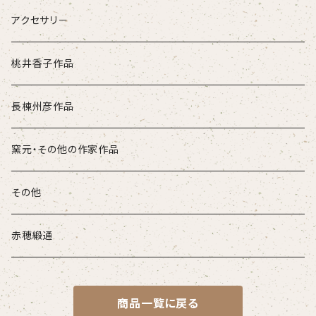
アクセサリ－
桃井香子作品
長棟州彦作品
窯元・その他の作家作品
その他
赤穂緞通
商品一覧に戻る